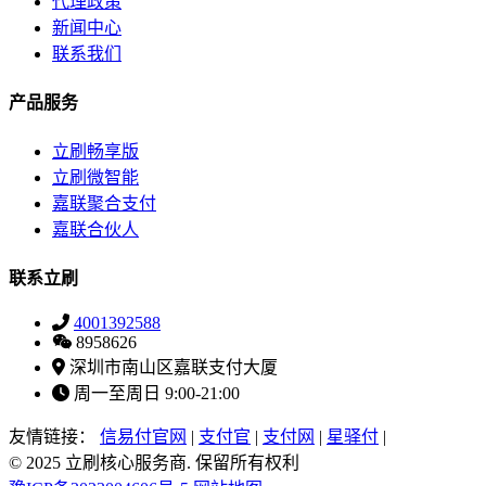
代理政策
新闻中心
联系我们
产品服务
立刷畅享版
立刷微智能
嘉联聚合支付
嘉联合伙人
联系立刷
4001392588
8958626
深圳市南山区嘉联支付大厦
周一至周日 9:00-21:00
友情链接：
信易付官网
|
支付官
|
支付网
|
星驿付
|
© 2025 立刷核心服务商. 保留所有权利