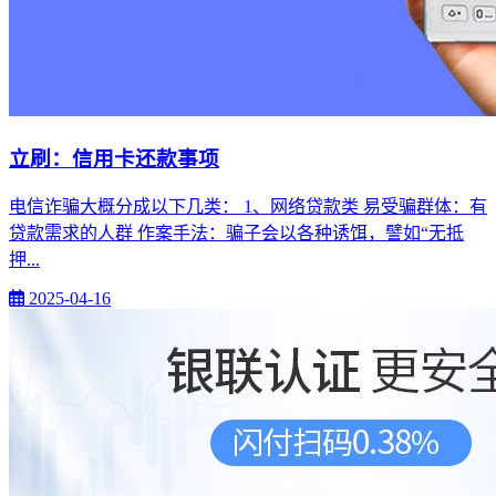
立刷：信用卡还款事项
电信诈骗大概分成以下几类： 1、网络贷款类 易受骗群体：有
贷款需求的人群 作案手法：骗子会以各种诱饵，譬如“无抵
押...
2025-04-16